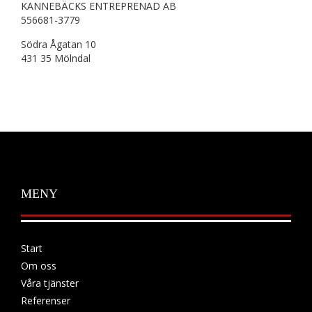
KANNEBÄCKS ENTREPRENAD AB
556681-3779
Södra Ågatan 10
431 35 Mölndal
MENY
Start
Om oss
Våra tjänster
Referenser